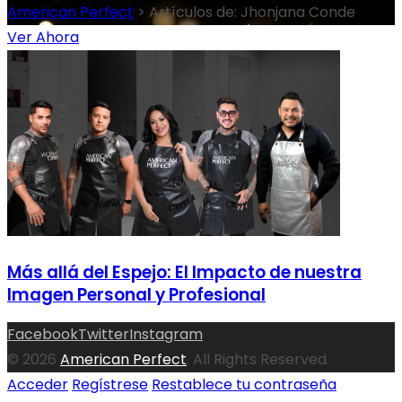
American Perfect
>
Artículos de: Jhonjana Conde
Ver Ahora
Más allá del Espejo: El Impacto de nuestra
Imagen Personal y Profesional
Facebook
Twitter
Instagram
© 2026
American Perfect
. All Rights Reserved.
Acceder
Regístrese
Restablece tu contraseña