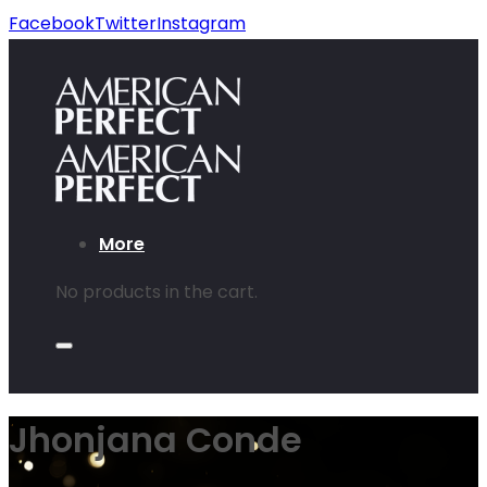
Facebook
Twitter
Instagram
More
No products in the cart.
Jhonjana Conde