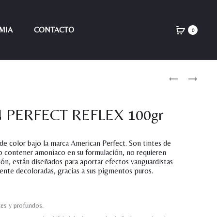
MIA
CONTACTO
0
Product
AMERICAN
AMERICAN
BLONDE
PERFECT
navigati
POLVO
58GR
PERFECT REFLEX 100gr
DECOLORANT
 de color bajo la marca American Perfect. Son tintes de
no contener amoníaco en su formulación, no requieren
ón, están diseñados para aportar efectos vanguardistas
ente decoloradas, gracias a sus pigmentos puros.
tes y profundos.