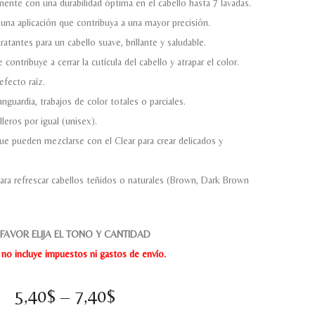
ente con una durabilidad óptima en el cabello hasta 7 lavadas.
una aplicación que contribuya a una mayor precisión.
atantes para un cabello suave, brillante y saludable.
contribuye a cerrar la cutícula del cabello y atrapar el color.
efecto raíz.
anguardia, trabajos de color totales o parciales.
leros por igual (unisex).
ue pueden mezclarse con el Clear para crear delicados y
.
ara refrescar cabellos teñidos o naturales (Brown, Dark Brown
FAVOR ELIJA EL TONO Y CANTIDAD
o no incluye impuestos ni gastos de envío.
5,40
$
–
7,40
$