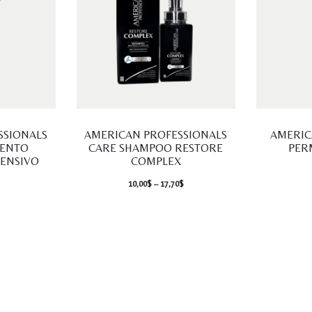
Este
Este
SSIONALS
AMERICAN PROFESSIONALS
AMERIC
producto
producto
IENTO
CARE SHAMPOO RESTORE
PER
TENSIVO
COMPLEX
tiene
tiene
10,00
$
–
17,70
$
múltiples
múltiples
variantes.
variantes.
Las
Las
opciones
opciones
se
se
pueden
pueden