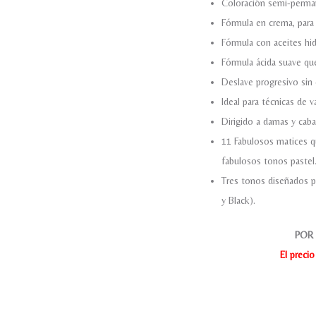
Coloración semi-perman
Fórmula en crema, para 
Fórmula con aceites hidr
Fórmula ácida suave que 
Deslave progresivo sin 
Ideal para técnicas de v
Dirigido a damas y cabal
11 Fabulosos matices q
fabulosos tonos pastel
Tres tonos diseñados p
y Black).
POR 
El preci