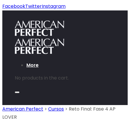
Facebook
Twitter
Instagram
More
No products in the cart.
American Perfect
>
Cursos
>
Reto Final: Fase 4 AP
LOVER