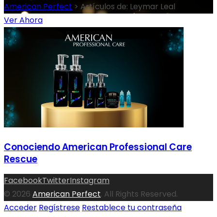
American Perfect
>
Artículos de: Leymar Leal
Ver Ahora
Conociendo American Professional Care
Rescue
Facebook
Twitter
Instagram
© 2026
American Perfect
. All Rights Reserved.
Acceder
Regístrese
Restablece tu contraseña