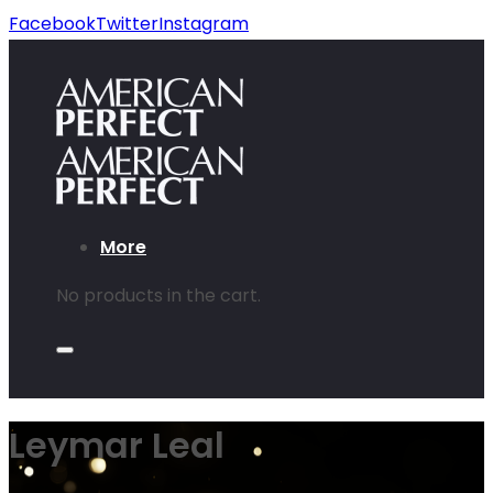
Facebook
Twitter
Instagram
More
No products in the cart.
Leymar Leal